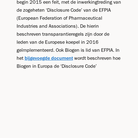
begin 2015 een feit, met de inwerkingtreding van
de zogeheten ‘Disclosure Code’ van de EFPIA
(European Federation of Pharmaceutical
Industries and Associations). De hierin
beschreven transparantieregels zijn door de
leden van de Europese koepel in 2016
geïmplementeerd. Ook Biogen is lid van EFPIA. In
het
bijgevoegde document
wordt beschreven hoe
Biogen in Europa de ‘Disclosure Code’
implementeert. In het Nederlandse
Transparantieregister zijn de financiële relaties
die betrekking hebben op onderzoek en
ontwikkeling (R&D) niet opgenomen. In de EFPIA
code is afgesproken dat ledenbedrijven de
uitgaven aan R&D op geaggregeerd niveau
publiceren op hun eigen bedrijfswebsite. De
uitgaven aan R&D bestaan uit uitgaven aan niet-